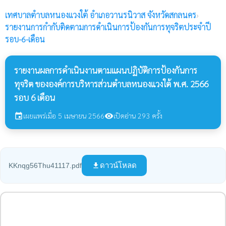
เทศบาลตำบลหนองแวงใต้
อำเภอวานรนิวาส จังหวัดสกลนคร
›
รายงานการกำกับติดตามการดำเนินการป้องกันการทุจริตประจำปี
รอบ-6-เดือน
รายงานผลการดำเนินงานตามแผนปฏิบัติการป้องกันการ
ทุจริต ขององค์การบริหารส่วนตำบลหนองแวงใต้ พ.ศ. 2566
รอบ 6 เดือน
เผยแพร่เมื่อ 5 เมษายน 2566
เปิดอ่าน 293 ครั้ง
event
visibility
ดาวน์โหลด
KKnqg56Thu41117.pdf
file_download