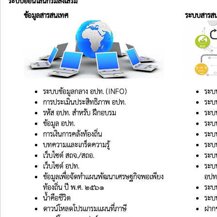
ระบบออนไลน์กรมส่งเสริม
ข้อมูลสารสนเทศ
ระบบสารส
ระบบข้อมูลกลาง อปท. (INFO)
ระบ
การประเมินประสิทธิภาพ อปท.
ระบ
รหัส อปท. สำหรับ ฝึกอบรม
ระบ
ข้อมูล อปท.
ระบ
การเงินการคลังท้องถิ่น
ระบบ
บทความและเกร็ดความรู้
ระบบ
เว็บไซต์ สถจ./สถอ.
ระบบ
เว็บไซต์ อปท.
ระบบ
ข้อมูลเพื่อจัดทำแผนพัฒนาเศรษฐกิจพอเพียง
อปท
ท้องถิ่น ปี พ.ศ. ๒๕๖๑
ระบบ
น้ำคือชีวิต
ระบบ
ดาวน์โหลดโปรแกรมแผนที่ภาษี
ฝาก