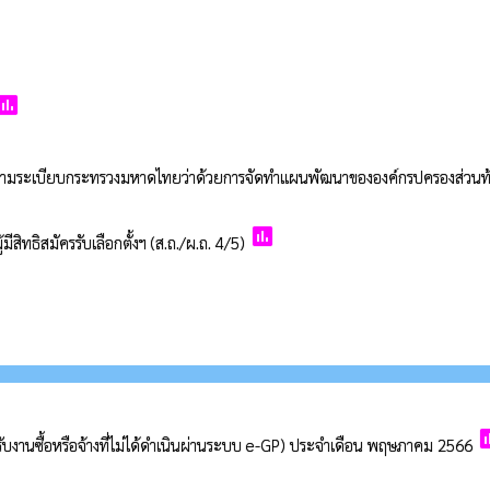
poll
มระเบียบกระทรวงมหาดไทยว่าด้วยการจัดทำแผนพัฒนาขององค์กรปครองส่วนท้องถิ
poll
มีสิทธิสมัครรับเลือกตั้งฯ (ส.ถ./ผ.ถ. 4/5)
po
หรับงานซื้อหรือจ้างที่ไม่ได้ดำเนินผ่านระบบ e-GP) ประจำเดือน พฤษภาคม 2566