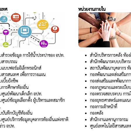
นเทศ
หน่วยงานภายใน
บสำรวจข้อมูล การใช้น้ำประปาของ อปท.
สำนักบริหารการคลัง ท้องถ
บสารบรรณ
สำนักพัฒนาระบบบริหารง
บแบบฟอร์มอิเล็กทรอนิกส์
สถาบันพัฒนาบุคลากร ท้อ
บสารสนเทศ เพื่อการวางแผน
กองพัฒนาและส่งเสริมการ
เบี้ยยังชีพ
กองส่งเสริมและพัฒนาการ
การศึกษาท้องถิ่น
กองกฎหมายและระเบียบท
ศูนย์พัฒนาเด็กเล็ก อปท.
กองตรวจสอบระบบ การเงิน
ศูนย์ข้อมูลเลือกตั้ง ผู้บริหารและสมาชิก
กองยุทธศาสตร์และแผน
.
กองการเจ้าหน้าที่
บันทึกบัญชีท้องถิ่น
กองคลัง
ศูนย์บริการข้อมูลบุคลากรท้องถิ่นแห่งชาติ
สำนักงานเลขานุการกรม
ข่าว อปท.
ศูนย์เทคโนโลยีสารสนเทศ