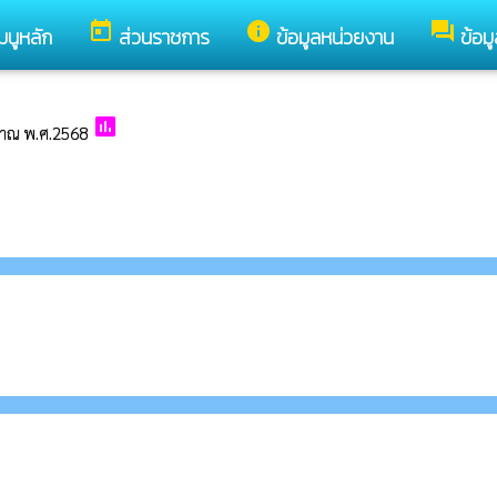
today
info
forum
มนูหลัก
ส่วนราชการ
ข้อมูลหน่วยงาน
ข้อม
poll
มาณ พ.ศ.2568