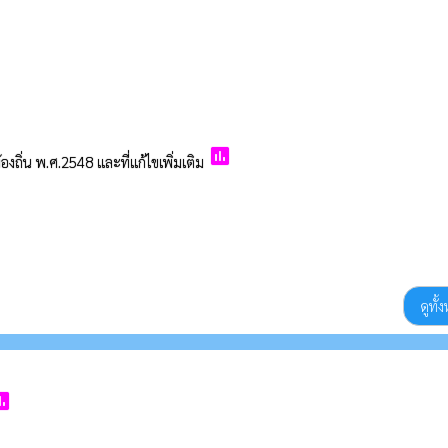
poll
่น พ.ศ.2548 และที่แก้ไขเพิ่มเติม
ดูทั
ll