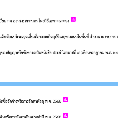
poll
ะเบียน กต ๖๓๘๕ สกลนคร โดยวิธีเฉพาะเจาะจง
จ้งเตือนบริเวณจุดเสี่ยงที่อาจจะเกิดอุบัติเหตุทางถนนในพื้นที่ จำนวน ๒ รายกา
สำคัญของสัญญาหรือข้อตกลงเป็นหนังสือ ประจำไตรมาสที่ ๔ (เดือนกรกฎาคม พ.ศ.
poll
ัดซื้อจัดจ้างหรือการจัดหาพัสดุ พ.ศ. 2568
poll
ดจ้างหรือการจัดหาพัสดุประจำปี พ.ศ. 2568