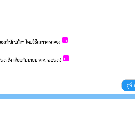
poll
ร ของสำนักปลัดฯ โดยวิธีเฉพาะเจาะจง
poll
 ๒๕๖๓ ถึง เดือนกันยายน พ.ศ. ๒๕๖๓)
ดูทั