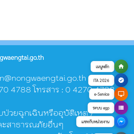
waengtai.go.th
home
เมนูหลัก
aban@nongwaengtai.go.th
verified
ITA 2026
4270 4788 โทรสาร : 0 4270 4788
desktop_windows
e-Service
view_list
ระบบ egp
บป่วยฉุกเฉินหรืออุบัติเหตุ /
แชทกับหน่วยงาน
และสาธารณภัยอื่นๆ