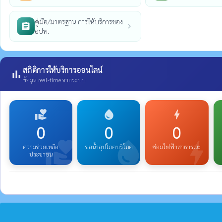
คู่มือ/มาตรฐาน การให้บริการของ
assignment
chevron_right
อปท.
สถิติการให้บริการออนไลน์
bar_chart
ข้อมูล real-time จากระบบ
volunteer_activism
water_drop
bolt
0
0
0
volunteer_activism
water_drop
bolt
ความช่วยเหลือ
ขอน้ำอุปโภคบริโภค
ซ่อมไฟฟ้าสาธารณะ
ประชาชน