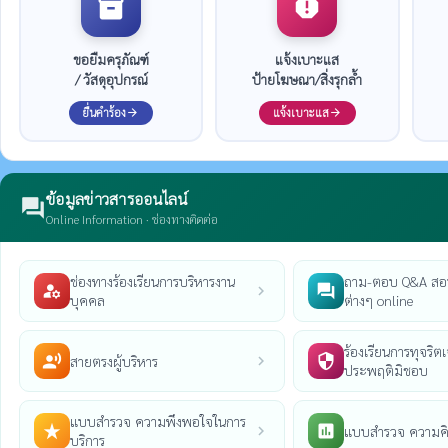
inventory_2
report
ขอยืมครุภัณฑ์
แจ้งเบาะแส
/ วัสดุอุปกรณ์
ป้ายโฆษณา/สิ่งรุกล้ำ
ยื่นคำร้อง
แจ้งเบาะแส
arrow_forward
arrow_forward
ข้อมูลข่าวสารออนไลน์
forum
Online Information · ช่องทางติดต่อ
ช่องทางร้องเรียนการบริหารงาน
ถาม-ตอบ Q&A สอ
manage_accounts
question_answer
chevron_right
บุคคล
ต่างๆ online
ร้องเรียนการทุจริตเจ
record_voice_over
security
สายตรงผู้บริหาร
chevron_right
ประพฤติมิชอบ
แบบสำรวจ ความพึงพอใจในการ
star_rate
poll
แบบสำรวจ ความคิ
chevron_right
บริการ