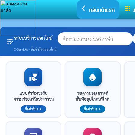
arrow_back_ios
apps
กลับหน้าแรก
เ
ระบบบริการออนไลน์
app_registration
E-Services · ยื่นคำร้องออนไลน์
volunteer_activism
water_drop
แบบคำร้องขอรับ
ขอความอนุเคราะห์
ความช่วยเหลือประชาชน
น้ำเพื่ออุปโภคบริโภค
ยื่นคำร้อง
ยื่นคำร้อง
arrow_forward
arrow_forward