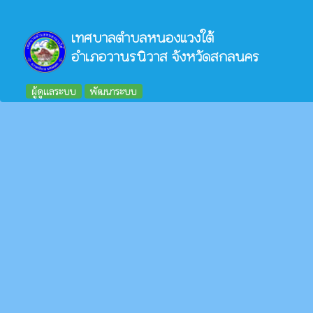
เทศบาลตำบลหนองแวงใต้
อำเภอวานรนิวาส จังหวัดสกลนคร
ผู้ดูแลระบบ
พัฒนาระบบ